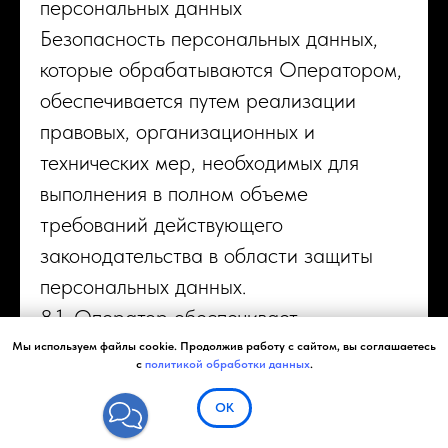
персональных данных
Безопасность персональных данных,
которые обрабатываются Оператором,
обеспечивается путем реализации
правовых, организационных и
технических мер, необходимых для
выполнения в полном объеме
требований действующего
законодательства в области защиты
персональных данных.
8.1. Оператор обеспечивает
сохранность персональных данных и
Мы используем файлы cookie. Продолжив работу с сайтом, вы соглашаетесь
с
политикой обработки данных
.
принимает все возможные меры,
исключающие доступ к персональным
ОК
📞
данным неуполномоченных лиц.