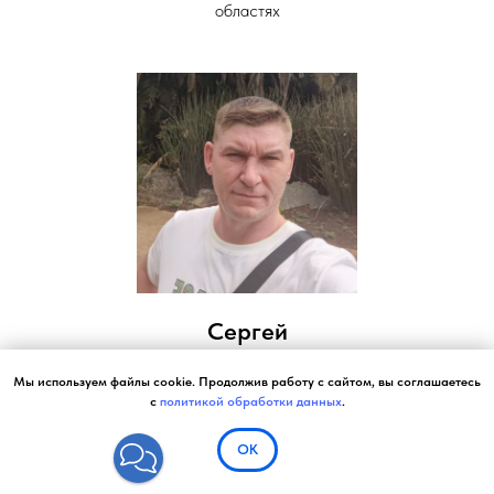
областях
Сергей
Стаж 7 лет
Мы используем файлы cookie. Продолжив работу с сайтом, вы соглашаетесь
Специалист по машинам с вертикальной
с
политикой обработки данных
.
загрузкой
ОК
📞