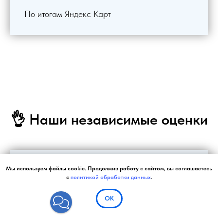
По итогам Яндекс Карт
👌 Наши независимые оценки
✅ 4.7 ⭐⭐⭐⭐⭐
Мы используем файлы cookie. Продолжив работу с сайтом, вы соглашаетесь
с
политикой обработки данных
.
Средняя оценка в яндекс картах
ОК
📞
Смотреть в Яндекс Картах