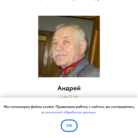
Андрей
Стаж 25 лет
Мы используем файлы cookie. Продолжив работу с сайтом, вы соглашаетесь
Мастер-наставник с опытом во всех
с
политикой обработки данных
.
областях
ОК
📞